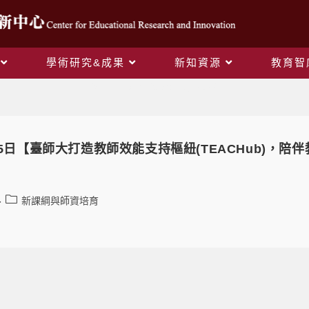
學術研究&成果
新知資源
教育智
Monthly Archives: 7 月 2022
月05日【臺師大打造教師效能支持樞紐(TEACHub)
新課綱與師資培育