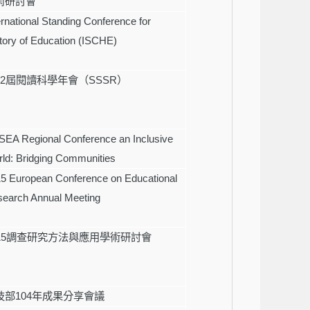
術研討會
ernational Standing Conference for
tory of Education (ISCHE)
22
屆閱讀科學年會（
SSSR
）
EA Regional Conference an Inclusive
ld: Bridging Communities
5 European Conference on Educational
earch Annual Meeting
15
調查研究方法與應用學術研討會
技部
104
年成果分享會議