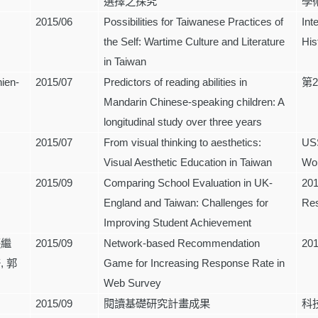
選擇之探究
學
2015/06
Possibilities for Taiwanese Practices of
Int
the Self: Wartime Culture and Literature
His
in Taiwan
ien-
2015/07
Predictors of reading abilities in
第
Mandarin Chinese-speaking children: A
longitudinal study over three years
2015/07
From visual thinking to aesthetics:
USS
Visual Aesthetic Education in Taiwan
Wor
2015/09
Comparing School Evaluation in UK-
201
England and Taiwan: Challenges for
Res
Improving Student Achievement
張繼
2015/09
Network-based Recommendation
20
培
,
郭
Game for Increasing Response Rate in
Web Survey
2015/09
閱讀基礎研究計畫成果
科