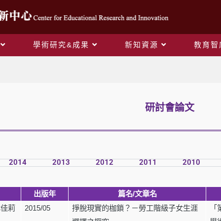
學術研究&成果
新知資源
教育智
研討會論文
研討會論文
2014
2013
2012
2011
2010
出版年
篇名
/
文章名
林佳莉
2015/05
掙脫現實的枷鎖？－勞工階級子女生涯
「