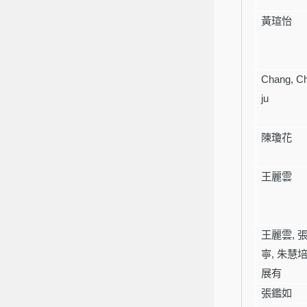
黃瑄怡
Chang, Ch
ju
陳瓊花
王麗雲
王麗雲
,
寧
,
朱慧
展有
張鑑如