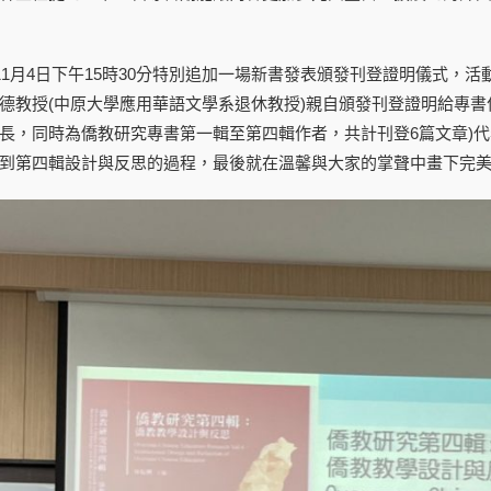
年11月4日下午15時30分特別追加一場新書發表頒發刊登證明儀式
德教授(中原大學應用華語文學系退休教授)親自頒發刊登證明給專書
長，同時為僑教研究專書第一輯至第四輯作者，共計刊登6篇文章)
到第四輯設計與反思的過程，最後就在溫馨與大家的掌聲中畫下完