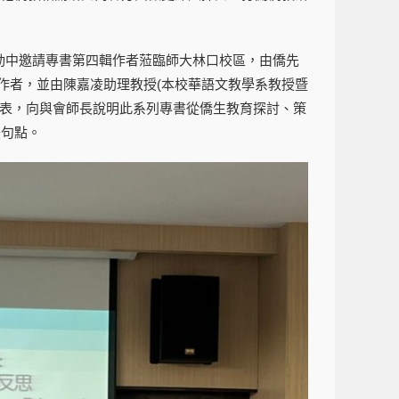
，活動中邀請專書第四輯作者蒞臨師大林口校區，由僑先
作者，並由陳嘉凌助理教授(本校華語文教學系教授暨
代表，向與會師長說明此系列專書從僑生教育探討、策
美句點。