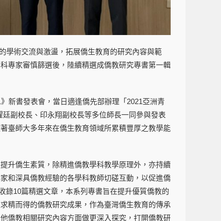
議間的學術交流與激盪，拓展僑生教育的研究內容與範
學科專家審慎篩選後，陸續精選成僑教研究專書第一輯
思》新書發表會，當日適逢僑先部辦理「2021亞洲青
曜廷副校長、印永翔副校長等多位師長一同參與發表
徵著臺師大多年來在僑生教育領域所累積豐厚之教學能
進提升僑生素質，除精進僑教學科教學原理外，亦持續
專家和深具僑教經驗的各學科教師切磋互動，以促進僑
共收錄10篇精選文章，本系列專書旨在提升優質僑教的
益求精而得的僑教研究成果，作為臺灣僑生教育的傳承
其他僑教相關研究內容方面做更深入探究，打開僑教研