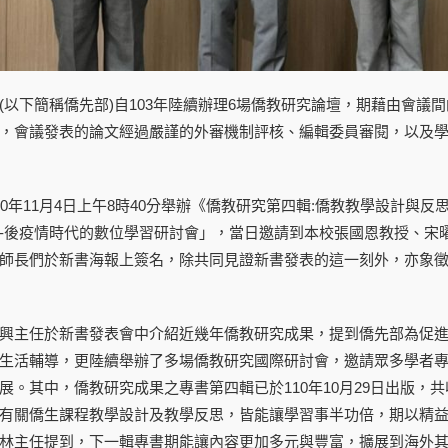
(以下簡稱僑先部)自103年陸續辦理6場僑教研究論壇，期藉由會
，會議發表的論文經過嚴謹的外審機制評核、編輯委員審閱，以及
10年11月4日上午8時40分舉辦《僑教研究第四輯:僑教教學設計與反
-後疫情時代的數位學習研討會」，當日邀請到本校張國恩教授、宋
師長們於新書海報上簽名，除共同見證新書發表的這一刻外，亦象
興主任於新書發表會中介紹近幾年僑教研究成果，提到僑先部為促
生活輔導，更陸續舉辦了多場僑教研究國際研討會，邀請眾多學者
展。其中，僑教研究成果之專書第四輯已於110年10月29日出版，
有關僑生課程教學設計及教學反思，皆能讓學習事半功倍，期以精
林主任提到，下一輯專書期能讓內容更加多元與豐富，擴展到海外