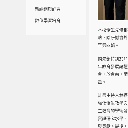
新課綱與師資
數位學習
培育
本校僑生先修部
疇，除研討會外
至第四輯。
僑先部特別於1
年教育發展論壇
會，於會前，請
量。
計畫主持人林振
強化僑生教學與
生教育的學術發
實證研究水平，
與貢獻。最後，