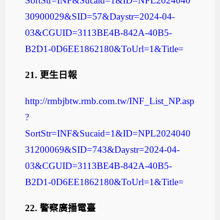
SortStr=INF&Sucaid=1&ID=NPL2024040
30900029&SID=57&Daystr=2024-04-
03&CGUID=3113BE4B-842A-40B5-
B2D1-0D6EE1862180&ToUrl=1&Title
=
21.
更生日報
http://rmbjbtw.rmb.com.tw/INF_List_NP.asp
?
SortStr=INF&Sucaid=1&ID=NPL2024040
31200069&SID=743&Daystr=2024-04-
03&CGUID=3113BE4B-842A-40B5-
B2D1-0D6EE1862180&ToUrl=1&Title
=
22.
警察廣播電臺