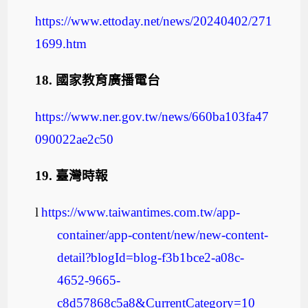
https://www.ettoday.net/news/20240402/271
1699.htm
18.
國家教育廣播電台
https://www.ner.gov.tw/news/660ba103fa47
090022ae2c50
19.
臺灣時報
l
https://www.taiwantimes.com.tw/app-
container/app-content/new/new-content-
detail?blogId=blog-f3b1bce2-a08c-
4652-9665-
c8d57868c5a8&CurrentCategory=10