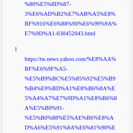
%80%E5%8D%87-
3%E6%AD%B2%E7%AB%A5%E8%
BF%916%E6%88%90%E6%99%9A%
E7%9D%A1-030452043.html
l
https://tw.news.yahoo.com/%E8%AA%
BF%E6%9F%A5-
%E5%B9%BC%E5%85%92%E5%B9
%B4%E9%BD%A1%E8%B6%8A%E
5%A4%A7%E7%9D%A1%E8%B6%8
A%E5%B0%91-
%E5%B0%88%E5%AE%B6%E8%A
D%A6%E5%91%8A%E6%81%90%E