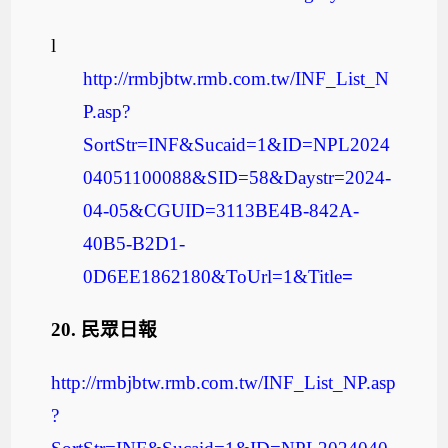
l
http://rmbjbtw.rmb.com.tw/INF_List_N
P.asp?
SortStr=INF&Sucaid=1&ID=NPL2024
04051100088&SID=58&Daystr=2024-
04-05&CGUID=3113BE4B-842A-
40B5-B2D1-
0D6EE1862180&ToUrl=1&Title
=
20.
民眾日報
http://rmbjbtw.rmb.com.tw/INF_List_NP.asp
?