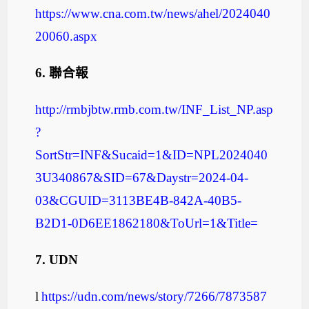
https://www.cna.com.tw/news/ahel/2024040
20060.aspx
6.
聯合報
http://rmbjbtw.rmb.com.tw/INF_List_NP.asp
?
SortStr=INF&Sucaid=1&ID=NPL2024040
3U340867&SID=67&Daystr=2024-04-
03&CGUID=3113BE4B-842A-40B5-
B2D1-0D6EE1862180&ToUrl=1&Title
=
7.
UDN
l
https://udn.com/news/story/7266/7873587