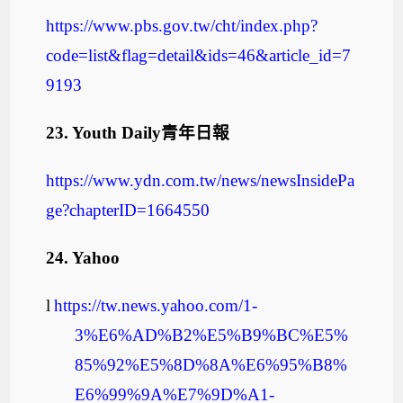
https://www.pbs.gov.tw/cht/index.php?
code=list&flag=detail&ids=46&article_id=7
9193
23.
Youth Daily
青年日報
https://www.ydn.com.tw/news/newsInsidePa
ge?chapterID=1664550
24.
Yahoo
l
https://tw.news.yahoo.com/1-
3%E6%AD%B2%E5%B9%BC%E5%
85%92%E5%8D%8A%E6%95%B8%
E6%99%9A%E7%9D%A1-