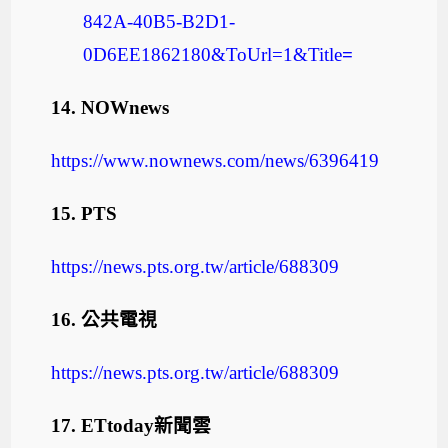
842A-40B5-B2D1-
0D6EE1862180&ToUrl=1&Title
=
14.
NOWnews
https://www.nownews.com/news/6396419
15.
PTS
https://news.pts.org.tw/article/688309
16.
公共電視
https://news.pts.org.tw/article/688309
17.
ETtoday
新聞雲