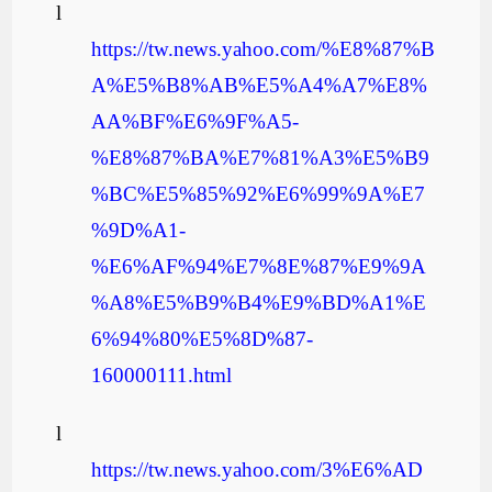
l
https://tw.news.yahoo.com/%E8%87%B
A%E5%B8%AB%E5%A4%A7%E8%
AA%BF%E6%9F%A5-
%E8%87%BA%E7%81%A3%E5%B9
%BC%E5%85%92%E6%99%9A%E7
%9D%A1-
%E6%AF%94%E7%8E%87%E9%9A
%A8%E5%B9%B4%E9%BD%A1%E
6%94%80%E5%8D%87-
160000111.html
l
https://tw.news.yahoo.com/3%E6%AD