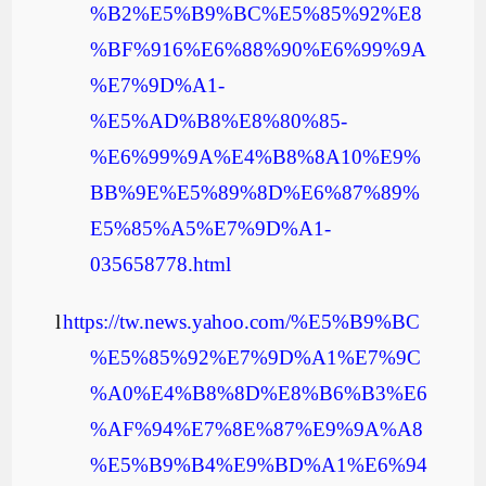
%B2%E5%B9%BC%E5%85%92%E8
%BF%916%E6%88%90%E6%99%9A
%E7%9D%A1-
%E5%AD%B8%E8%80%85-
%E6%99%9A%E4%B8%8A10%E9%
BB%9E%E5%89%8D%E6%87%89%
E5%85%A5%E7%9D%A1-
035658778.html
l
https://tw.news.yahoo.com/%E5%B9%BC
%E5%85%92%E7%9D%A1%E7%9C
%A0%E4%B8%8D%E8%B6%B3%E6
%AF%94%E7%8E%87%E9%9A%A8
%E5%B9%B4%E9%BD%A1%E6%94