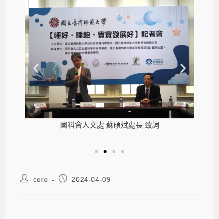
詞
國科會人文處 蘇碩斌處長 致詞
國立
cere
2024-04-09