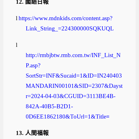
12.
國語日報
l
https://www.mdnkids.com/content.asp?
Link_String_=224300000SQKUQL
l
http://rmbjbtw.rmb.com.tw/INF_List_N
P.asp?
SortStr=INF&Sucaid=1&ID=IN240403
MANDARIN00101&SID=2307&Dayst
r=2024-04-03&CGUID=3113BE4B-
842A-40B5-B2D1-
0D6EE1862180&ToUrl=1&Title
=
13.
人間福報