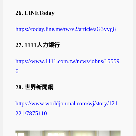
26.
LINEToday
https://today.line.me/tw/v2/article/aG3yyg8
27.
1111
人力銀行
https://www.1111.com.tw/news/jobns/15559
6
28.
世界新聞網
https://www.worldjournal.com/wj/story/121
221/7875110