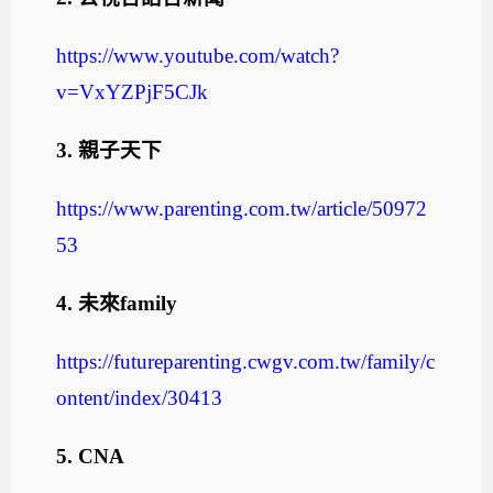
https://www.youtube.com/watch?
v=VxYZPjF5CJk
3.
親子天下
https://www.parenting.com.tw/article/50972
53
4.
未來
family
https://futureparenting.cwgv.com.tw/family/c
ontent/index/30413
5.
CNA