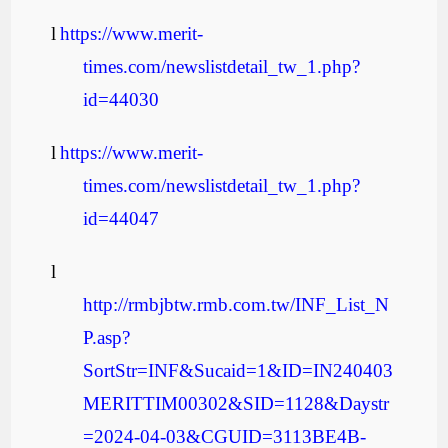
l
https://www.merit-
times.com/newslistdetail_tw_1.php?
id=44030
l
https://www.merit-
times.com/newslistdetail_tw_1.php?
id=44047
l
http://rmbjbtw.rmb.com.tw/INF_List_N
P.asp?
SortStr=INF&Sucaid=1&ID=IN240403
MERITTIM00302&SID=1128&Daystr
=2024-04-03&CGUID=3113BE4B-