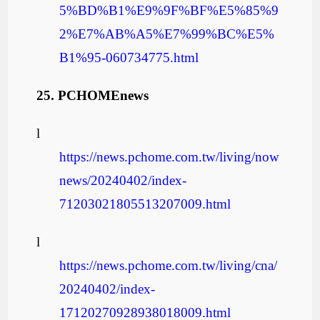
5%BD%B1%E9%9F%BF%E5%85%9
2%E7%AB%A5%E7%99%BC%E5%
B1%95-060734775.html
25.
PCHOMEnews
l
https://news.pchome.com.tw/living/now
news/20240402/index-
71203021805513207009.html
l
https://news.pchome.com.tw/living/cna/
20240402/index-
17120270928938018009.html