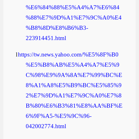
%E6%84%88%E5%A4%A7%E6%84
%88%E7%9D%A1%E7%9C%A0%E4
%B8%8D%E8%B6%B3-
223914451.html
l
https://tw.news.yahoo.com/%E5%8F%B0
%E5%B8%AB%E5%A4%A7%E5%9
C%98%E9%9A%8A%E7%99%BC%E
8%A1%A8%E5%B9%BC%E5%85%9
2%E7%9D%A1%E7%9C%A0%E7%8
B%80%E6%B3%81%E8%AA%BF%E
6%9F%A5-%E5%9C%96-
042002774.html