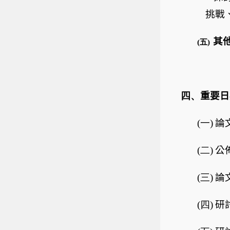
挑戰
其
(五)
四、
重要日
(一)
論
(二)
公
(三)
論
(四)
研