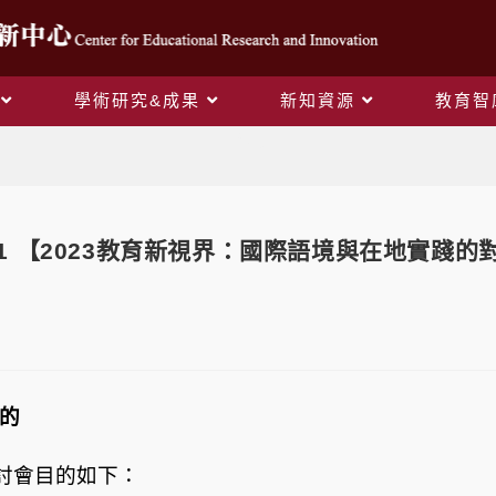
學術研究&成果
新知資源
教育智
Blog
03/31 【2023教育新視界：國際語境與在地實
的
討會目的如下：