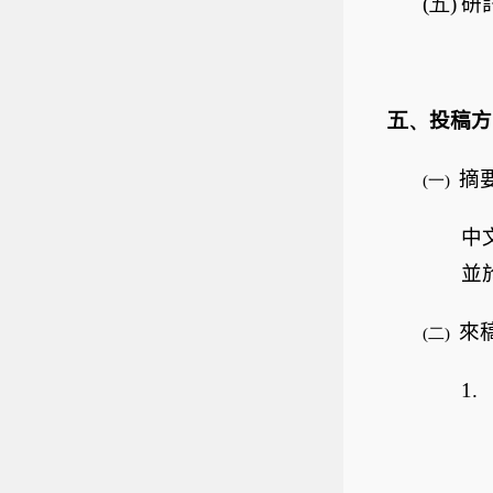
(五)
研
五、
投稿方
摘
(一)
中
並
來
(二)
1.