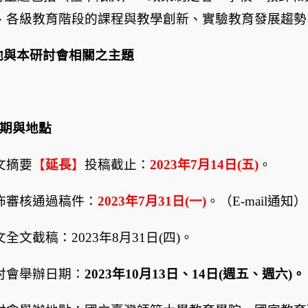
、各級教育階段的課程與教學創新、實驗教育發展趨勢
他與本研討會相關之主題
期與地點
文摘要
【
延長
】
投稿截止：
2023
年
7
月
14
日
(
五
)
。
佈審核通過稿件：
2023
年
7
月
31
日
(
一
)
。（
E-mail
通知）
文全文截稿：
2023
年
8
月
31
日
(
四
)
。
討會舉辦日期：
2023
年
10
月
13
日、
14
日
(
週五、週六
)
。