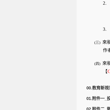
2.
3.
來
(三)
作
來
(四)
【
G
00.教育新視
01.附件一
02.附件二