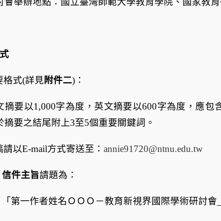
討會舉辦地點：國立臺灣師範大學教育學院、國家教育
式
要格式
(
詳見
附件二
)
：
文摘要以
1,000
字為度，英文摘要以
600
字為度，應包
於摘要之結尾附上
3
至
5
個重要關鍵詞。
稿請以
E-mail
方式寄送至：
annie91720@ntnu.edu.tw
信件主旨
請題為：
「第一作者姓名ＯＯＯ－教育新視界國際學術研討會