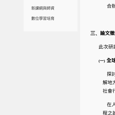
合
新課綱與師資
數位學習
培育
三、
論文徵
此次研
全
(一)
探
解地
社會
在
程之