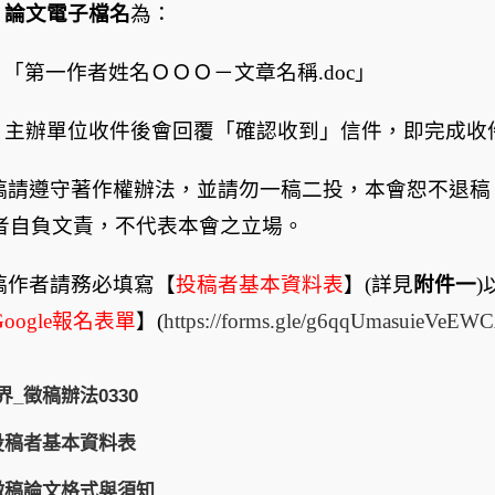
論文電子檔名
為：
「第一作者姓名ＯＯＯ－文章名稱
.doc
」
主辦單位收件後會回覆「確認收到」信件，即完成收
稿請遵守著作權辦法，並請勿一稿二投，本會恕不退稿
者自負文責，不代表本會之立場。
稿作者請務必填寫【
投稿者基本資料表
】
(
詳見
附件一
)
oogle
報名表單
】
(
https://forms.gle/g6qqUmasuieVeEW
界_徵稿辦法0330
_投稿者基本資料表
_徵稿論文格式與須知