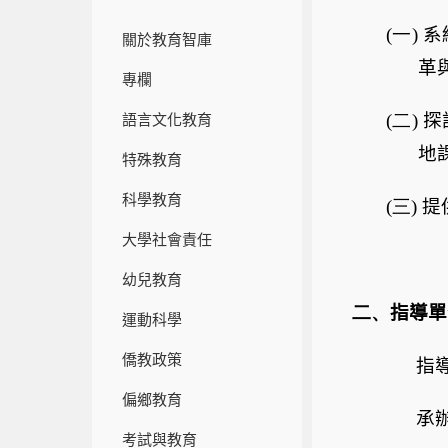
(一)
系
關於教育智庫
革
專欄
(二)
探
語言文化教育
地
特殊教育
科學教育
(三)
提
大學社會責任
幼兒教育
二、
指導單
運動科學
僑教政策
指
偏鄉教育
承
考試與教育