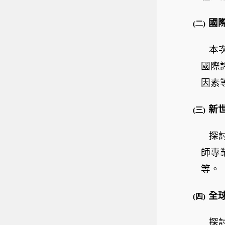
國
(二)
本
國際
因素
新
(三)
探
師專
等。
全
(四)
探